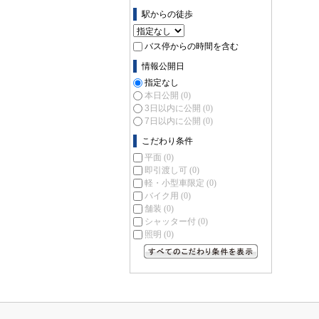
駅からの徒歩
バス停からの時間を含む
情報公開日
指定なし
本日公開
(0)
3日以内に公開
(0)
7日以内に公開
(0)
こだわり条件
平面
(0)
即引渡し可
(0)
軽・小型車限定
(0)
バイク用
(0)
舗装
(0)
シャッター付
(0)
照明
(0)
すべてのこだわり条件を見る